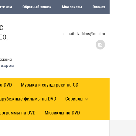
те нам
Обратный звонок
Мои заказы
Главная
С
e-mail: dvdfilms@mail.ru
ЕО,
ожено
оваров
а DVD
Музыка и саундтреки на CD
арубежные фильмы на DVD
Сериалы
программы на DVD
Мюзиклы на DVD