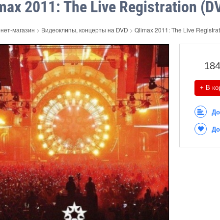
max 2011: The Live Registration (D
нет-магазин
>
Видеоклипы, концерты на DVD
>
Qlimax 2011: The Live Registra
18
+ В ко
До
До