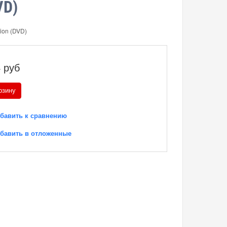
VD)
tion (DVD)
4
руб
рзину
бавить к сравнению
бавить в отложенные