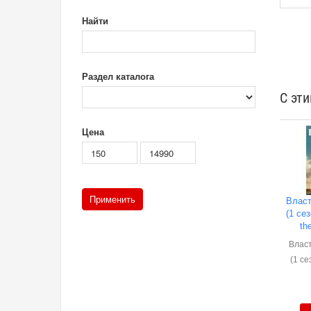
Найти
Раздел каталога
С эт
Цена
Власт
(1 сез
th
Влас
(1 се