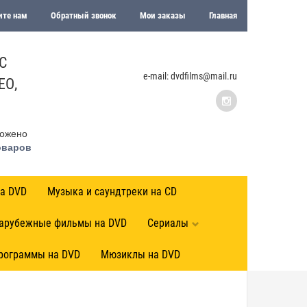
те нам
Обратный звонок
Мои заказы
Главная
С
e-mail: dvdfilms@mail.ru
ЕО,
ожено
оваров
а DVD
Музыка и саундтреки на CD
арубежные фильмы на DVD
Сериалы
программы на DVD
Мюзиклы на DVD