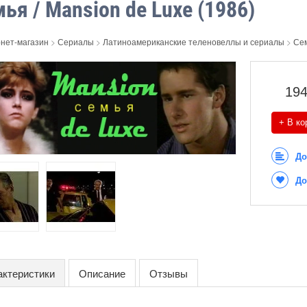
ья / Mansion de Luxe (1986)
нет-магазин
>
Сериалы
>
Латиноамериканские теленовеллы и сериалы
>
Сем
19
+ В ко
До
До
актеристики
Описание
Отзывы