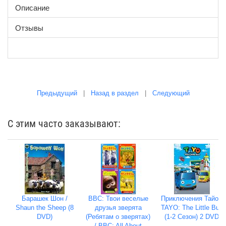
Описание
Отзывы
Предыдущий
|
Назад в раздел
|
Следующий
С этим часто заказывают:
Барашек Шон /
BBC: Твои веселые
Приключения Тайо /
Shaun the Sheep (8
друзья зверята
TAYO: The Little Bus
DVD)
(Ребятам о зверятах)
(1-2 Сезон) 2 DVD
/ BBC: All About