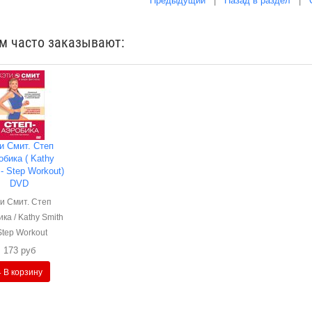
Предыдущий
|
Назад в раздел
|
им часто заказывают:
и Смит. Степ
обика ( Kathy
- Step Workout)
DVD
и Смит. Степ
ка / Kathy Smith
Step Workout
173 руб
+ В корзину