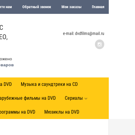
те нам
Обратный звонок
Мои заказы
Главная
С
e-mail: dvdfilms@mail.ru
ЕО,
ожено
оваров
а DVD
Музыка и саундтреки на CD
арубежные фильмы на DVD
Сериалы
программы на DVD
Мюзиклы на DVD