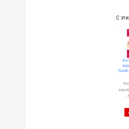
С эт
Кэт
аэр
Smith 
Кэт
аэроби
- 