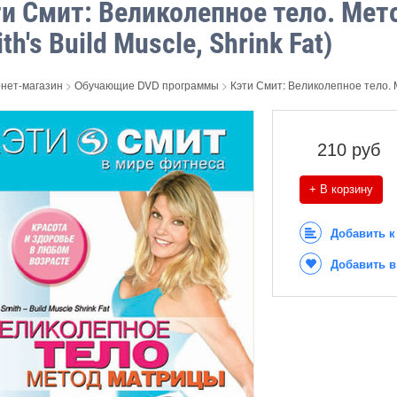
и Смит: Великолепное тело. Мет
th's Build Muscle, Shrink Fat)
нет-магазин
>
Обучающие DVD программы
>
Кэти Смит: Великолепное тело. М
210
руб
+ В корзину
Добавить к
Добавить в